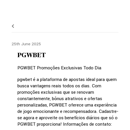
25th June 2025
PGWBET
PGWBET Promoções Exclusivas Todo Dia
pgwbet é a plataforma de apostas ideal para quem
busca vantagens reais todos os dias. Com
promoções exclusivas que se renovam
constantemente, bônus atrativos e ofertas
personalizadas, PGWBET oferece uma experiência
de jogo emocionante e recompensadora. Cadastre-
se agora e aproveite os benefícios diários que só o
PGWBET proporciona! Informações de contato: